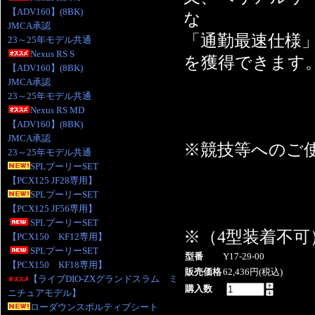
【ADV160】(8BK)
な
JMCA承認
「通勤最速仕様
23～25年モデル共通
Nexus RS S
を獲得できます
【ADV160】(8BK)
JMCA承認
23～25年モデル共通
Nexus RS MD
【ADV160】(8BK)
JMCA承認
※競技等へのご使
23～25年モデル共通
SPLプーリーSET
【PCX125 JF28専用】
SPLプーリーSET
【PCX125 JF56専用】
SPLプーリーSET
※（4型装着不可
【PCX150 KF12専用】
SPLプーリーSET
型番
Y17-29-00
【PCX150 KF18専用】
販売価格
62,436円(税込)
【ライブDIO-ZXグランドスラム ミ
購入数
ニチュアモデル】
ローダウンスポルティブシート