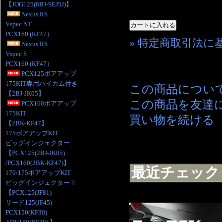
【JOG125(8BJ-SEJ5J)】
Nexus RS
Vspec NT
PCX160 (KF47）
» 特定商取引法に
Nexus RS
Vspec S
PCX160 (KF47）
PCX125ボアアップ
175KIT専用ハイカム付き
この商品につい
【2BJ-JK05】
この商品を友達
PCX160ボアアップ
175KIT
買い物を続ける
【2BK-KF47】
175ボアアップKIT
ビッグインジェクター
【PCX125(2BJ-JK05)
/PCX160(2BK-KF47)】
最近チェック
170/175ボアアップKIT
ビッグインジェクターⅡ
【PCX125(JF81)
リード125(JF45)
PCX150(KF30)