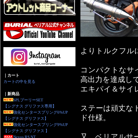
よりトルクフル
コンパクトなサ
｜カート
高出力を達成し
カートの中を見る
エキパイ＆サイ
｜新商品
SPLプーリーSET
【シグナス グリファス専用】
ステーは頑丈な
強化センタースプリング6%UP
ド仕様。
【シグナス グリファス】
強化センタースプリング9%UP
【シグナス グリファス 】
又、ベリアルサ
Nexus RS NT