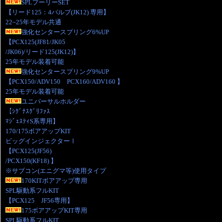
SPLプーリーSET
【リード125：4バルブ(JK12) 専用】
22~25年モデル共通
強化センタースプリング6%UP
【PCX125(JF81/JK05
/JK06)/リード125(JK12)】
25年モデル装着可能
強化センタースプリング9%UP
【PCX150/ADV150 PCX160/ADV160 】
25年モデル装着可能
ユニバーサルホルダー
【ｼｸﾞﾅｽｸﾞﾘﾌｧｽ
ﾏｼﾞｪｽﾃｨS系専用】
170/175ボアアップKIT
ビッグインジェクターⅠ
【PCX125(JF56)
/PCX150(KF18) 】
※サブコン(エニグマ等)使用タイプ
170KITボアアップ専用
SPL駆動系フルKIT
【PCX125 JF56専用】
175ボアアップKIT専用
SPL駆動系フルKIT