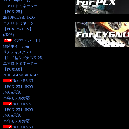
ADV150(KF38) 】
エアロ.ドミネーター
【PCX125】
2BJ-JK05/8BJ-JK05
エアロ.ドミネーター
【PCX125eHEV】
(JK06）
《アウトレット》
鍛造ホイール＆
リアディスクKIT
【1～3型シグナスX125】
エアロ.ドミネーター
【PCX160】
2BK-KF47/8BK-KF47
Nexus RS NT
【PCX125】 JK05
JMCA承認
25年モデル対応
Nexus RS S
【PCX125】 JK05
JMCA承認
25年モデル対応
Nexus RS NT