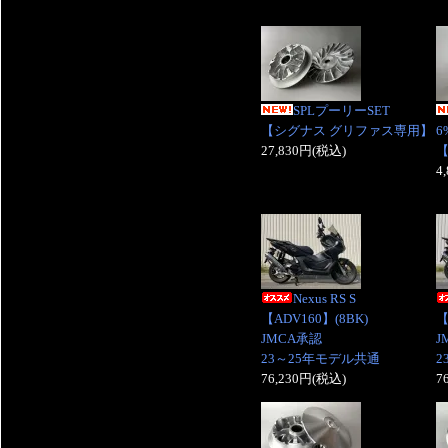
SPLプーリーSET
【シグナス グリファス専用】
6
27,830円(税込)
4
Nexus RS S
【ADV160】(8BK)
【
JMCA承認
J
23～25年モデル共通
2
76,230円(税込)
7