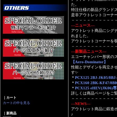
た。
特注仕様の新品グランド
是非アウトレットコーナ
－－－－－－－－－－－
---ニュース---
アウトレット商品にシグ
れました。
アウトレットコーナーを
－－－－－－－－－－－
---新製品ニュース---
エコーチャンバー形状の
【Aero-Dominator】
性能とデザインを両立さ
す✨
＊
PCX125 2BJ-JK05/8
＊
PCX160 2BK-KF47/
＊
PCX125 eHEV(JK06
詳しくは商品ページをご
｜カート
－－－－－－－－－－－
カートの中を見る
---NEWS---
アウトレット商品に鍛造ホ
｜新商品
♪