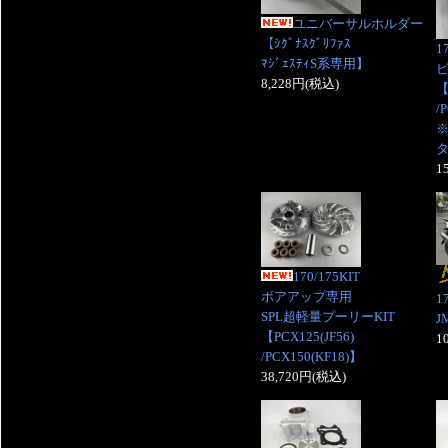
ユニバーサルホルダー
【ｼｸﾞﾅｽｸﾞﾘﾌｧｽ
1
ﾏｼﾞｪｽﾃｨS系専用】
8,228円(税込)
【
/
※
1
170/175KIT
ボアアップ専用
1
SPL超軽量プーリーKIT
J
【PCX125(JF56)
1
/PCX150(KF18)】
38,720円(税込)