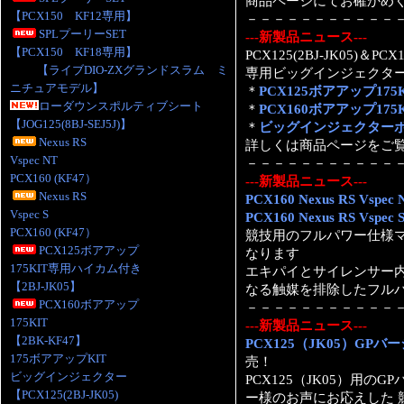
商品ページにてお確かめ
【PCX150 KF12専用】
－－－－－－－－－－－
SPLプーリーSET
---新製品ニュース---
【PCX150 KF18専用】
PCX125(2BJ-JK05)＆P
【ライブDIO-ZXグランドスラム ミ
専用ビッグインジェクタ
ニチュアモデル】
＊
PCX125ボアアップ175
ローダウンスポルティブシート
＊
PCX160ボアアップ175K
【JOG125(8BJ-SEJ5J)】
＊
ビッグインジェクターボア
Nexus RS
詳しくは商品ページをご
Vspec NT
－－－－－－－－－－－
PCX160 (KF47）
---新製品ニュース---
Nexus RS
PCX160 Nexus RS Vspec 
Vspec S
PCX160 Nexus RS Vspec 
PCX160 (KF47）
競技用のフルパワー仕様マ
PCX125ボアアップ
なります
175KIT専用ハイカム付き
エキパイとサイレンサー内
【2BJ-JK05】
なる触媒を排除したフル
PCX160ボアアップ
－－－－－－－－－－－
175KIT
---新製品ニュース---
【2BK-KF47】
PCX125（JK05）GP
175ボアアップKIT
売！
ビッグインジェクター
PCX125（JK05）用
【PCX125(2BJ-JK05)
ー様のお声にお応えした 