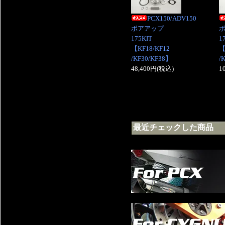
PCX150/ADV150
ボアアップ
175KIT
1
【KF18/KF12
【
/KF30/KF38】
/
48,400円(税込)
1
最近チェックした商品