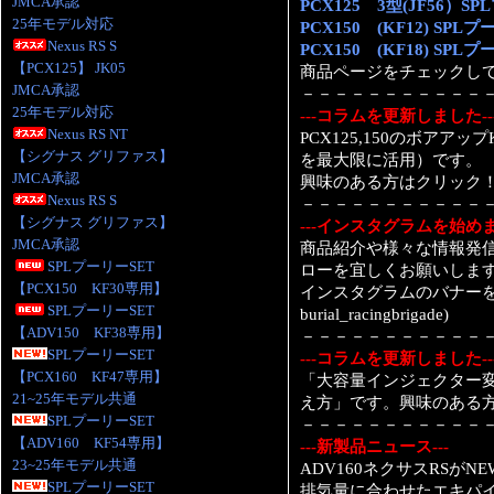
JMCA承認
PCX125 3型(JF56）S
25年モデル対応
PCX150 (KF12) SPL
Nexus RS S
PCX150 (KF18) SPL
【PCX125】 JK05
商品ページをチェックし
JMCA承認
－－－－－－－－－－－
25年モデル対応
---コラムを更新しました--
Nexus RS NT
PCX125,150のボアア
【シグナス グリファス】
を最大限に活用）です。
JMCA承認
興味のある方はクリック
Nexus RS S
－－－－－－－－－－－
【シグナス グリファス】
---インスタグラムを始めま
JMCA承認
商品紹介や様々な情報発
SPLプーリーSET
ローを宜しくお願いしま
【PCX150 KF30専用】
インスタグラムのバナー
SPLプーリーSET
burial_racingbrigade)
【ADV150 KF38専用】
－－－－－－－－－－－
SPLプーリーSET
---コラムを更新しました--
【PCX160 KF47専用】
「大容量インジェクター変
21~25年モデル共通
え方」です。興味のある
SPLプーリーSET
－－－－－－－－－－－
【ADV160 KF54専用】
---新製品ニュース---
23~25年モデル共通
ADV160ネクサスRSがN
SPLプーリーSET
排気量に合わせたエキパイ