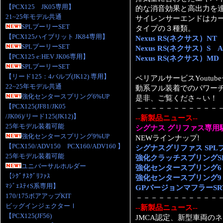
【PCX125 JK05専用】
的な消音効果と高出力を
21~25年モデル共通
サイレンサーエンドはカ
SPLプーリーSET
タイプの３種類。
【PCX125ハイブリット JK84専用】
Nexus RS(ネクサス）NT 
SPLプーリーSET
Nexus RS(ネクサス）S A
【PCX125 e:HEV JK06専用】
Nexus RS(ネクサス）MD
SPLプーリーSET
【リード125：4バルブ(JK12) 専用】
ベリアルサービスYoutub
22~25年モデル共通
動系フル装着でのパワー
強化センタースプリング6%UP
是非、ご覧くださ～い！
【PCX125(JF81/JK05
－－－－－－－－－－－
/JK06)/リード125(JK12)】
--新製品ニュース--
25年モデル装着可能
シグナス グリファス専用
強化センタースプリング9%UP
NEWラインナップ!
【PCX150/ADV150 PCX160/ADV160 】
シグナスグリファス SPL
25年モデル装着可能
強化クラッチスプリングS
ユニバーサルホルダー
強化センタースプリング6
【ｼｸﾞﾅｽｸﾞﾘﾌｧｽ
強化センタースプリング9
ﾏｼﾞｪｽﾃｨS系専用】
GPバージョンマフラーSR
170/175ボアアップKIT
－－－－－－－－－－－
ビッグインジェクターⅠ
--新製品ニュース--
【PCX125(JF56)
JMCA認定、新型車両の