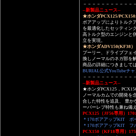
－－－－－－－－－－－
--新製品ニュース--
★ホンダPCX125/PCX
ボアアップによりトルク
を最適化したセッティン
高トルク型のエンジンと
立を実現。
★ホンダADV150(KF38）
プーリー、ドライブフェ
換しノーマルのネガ部を
商品の詳細につきまして
BURIAL公式YouTubeチ
－－－－－－－－－－－
--新製品ニュース--
★ホンダPCX125，PCX
ノーマルカムでの開発を
合した特性を追及、 豊か
ーバーレブ特性も兼ね備え
PCX125（JF56専用）1
＊170ボアアップKIT 
＊170ボアアップKIT 
PCX150（KF18専用）1