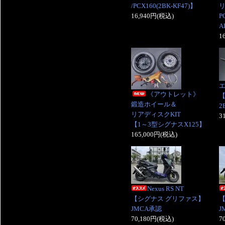
/PCX160(2BK-KF47)】
リ
16,940円(税込)
P
A
1
エ
《アウトレット》
【
鍛造ホイール＆
2
リアディスクKIT
3
【1～3型シグナスX125】
165,000円(税込)
Nexus RS NT
【シグナス グリファス】
JMCA承認
J
70,180円(税込)
7