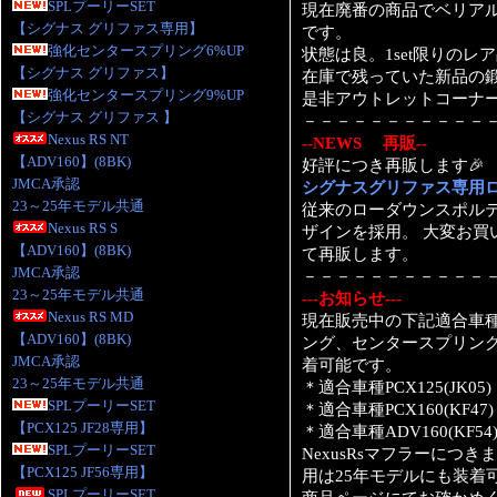
SPLプーリーSET
現在廃番の商品でベリア
【シグナス グリファス専用】
です。
強化センタースプリング6%UP
状態は良。1set限りのレ
【シグナス グリファス】
在庫で残っていた新品の
強化センタースプリング9%UP
是非アウトレットコーナ
【シグナス グリファス 】
－－－－－－－－－－－
Nexus RS NT
--NEWS 再販--
【ADV160】(8BK)
好評につき再販します🎉
JMCA承認
シグナスグリファス専用
23～25年モデル共通
従来のローダウンスポルテ
Nexus RS S
ザインを採用。 大変お買
【ADV160】(8BK)
て再販します。
JMCA承認
－－－－－－－－－－－
23～25年モデル共通
---お知らせ---
Nexus RS MD
現在販売中の下記適合車種
【ADV160】(8BK)
ング、センタースプリング
JMCA承認
着可能です。
23～25年モデル共通
＊適合車種PCX125(JK05)
SPLプーリーSET
＊適合車種PCX160(KF47)
【PCX125 JF28専用】
＊適合車種ADV160(KF54
SPLプーリーSET
NexusRsマフラーにつきまして
【PCX125 JF56専用】
用は25年モデルにも装着
SPLプーリーSET