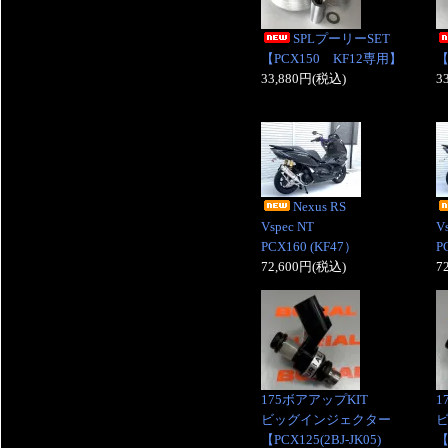
SPLプーリーSET
【PCX150 KF12専用】
【
33,880円(税込)
3
Nexus RS
Vspec NT
V
PCX160 (KF47）
P
72,600円(税込)
7
175ボアアップKIT
1
ビッグインジェクター
【PCX125(2BJ-JK05)
【