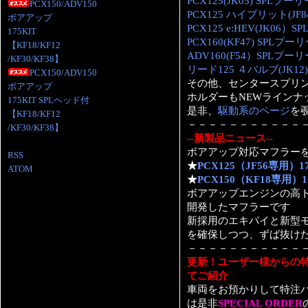
PCX125(JK05) SPLプーリ
PCX150/ADV150
PCX125 ハイブリット(JF
ボアアップ
PCX125 e:HEV(JK06）
175KIT
PCX160(KF47) SPLプーリ
【KF18/KF12
ADV160(F54）SPLプーリ
/KF30/KF38】
リード125 ４バルブ(JK12
PCX150/ADV150
その他、センタースプリ
ボアアップ
ホルダーもNEWラインナ
175KIT SPLヘッド付
是非、
駆動系のページ
を
【KF18/KF12
－－－－－－－－－－－
/KF30/KF38】
--新製品ニュース--
ボアアップ対応マフラーを
RSS
★
PCX125（JF56専用
ATOM
★
PCX150（KF18専用
ボアアップエンジンの高
開発したマフラーです
新採用のエキパイと新型
を確保しつつ、ずば抜け
－－－－－－－－－－－
更新！ユーザー様からの特別
てご紹介
車両をお預かりして特注
は是非
SPECIAL ORDER