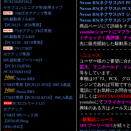
/PCX150(KF18) 】
Nexus RS(ネクサス)NT PC
※サブコン(エニグマ等)使用タイプ
Nexus RS(ネクサス)S PCX1
170KITボアアップ専用
Nexus RS(ネクサス)NT
SPL駆動系フルKIT
Nexus RS(ネクサス)S 
【PCX125 JF56専用】
商品ページにて詳細をチ
175ボアアップKIT専用
youtubeショートにマ
SPL駆動系フルKIT
ぐチェック！高評価、チ
【PCX150 KF18専用】
先に販売開始した駆動系と
170/175KIT
－－－－－－－－－－－
ボアアップ専用
--ニュース--
SPL超軽量プーリーKIT
ユーザー様のご要望に合
【PCX125(JF56)
拡大、マニホールド、イ
/PCX150(KF18)】
等をしています。
車種はｼｸﾞﾅｽ、PCX、グ
Nexus RRS
ンジンであれば可能です
170KIT専用【PCX125 JF56】JMCA承認
電話にてお気軽にお問合
Nexus RRS
詳しくは
SPECIAL ORDE
175KIT専用【PCX150 KF18】 JMCA承認
youtubeにて
フライホイー
PCX125/リード125
興味のある方はメール又
ボアアップ
－－－－－－－－－－－
170KIT SPLヘッド付
--新製品ニュース--
【JF56/JF28esp
SPLプーリーSET
が続々と
/JF81/JF45】