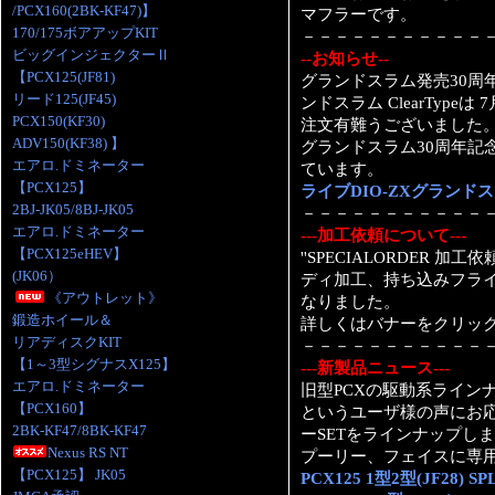
/PCX160(2BK-KF47)】
マフラーです。
170/175ボアアップKIT
－－－－－－－－－－－
ビッグインジェクターⅡ
--お知らせ--
【PCX125(JF81)
グランドスラム発売30周年
リード125(JF45)
ンドスラム ClearTyp
PCX150(KF30)
注文有難うございました
ADV150(KF38) 】
グランドスラム30周年記
エアロ.ドミネーター
ています。
【PCX125】
ライブDIO-ZXグランド
2BJ-JK05/8BJ-JK05
－－－－－－－－－－－
エアロ.ドミネーター
---加工依頼について---
【PCX125eHEV】
''SPECIALORDER 
(JK06）
ディ加工、持ち込みフライ
《アウトレット》
なりました。
鍛造ホイール＆
詳しくはバナーをクリッ
リアディスクKIT
－－－－－－－－－－－
【1～3型シグナスX125】
---新製品ニュース---
エアロ.ドミネーター
旧型PCXの駆動系ライン
【PCX160】
というユーザ様の声にお応えし
2BK-KF47/8BK-KF47
ーSETをラインナップし
Nexus RS NT
プーリー、フェイスに専
【PCX125】 JK05
PCX125 1型2型(JF28) 