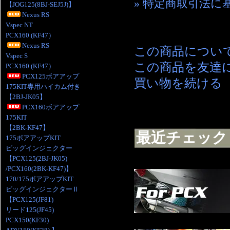
» 特定商取引法に
【JOG125(8BJ-SEJ5J)】
Nexus RS
Vspec NT
PCX160 (KF47）
Nexus RS
この商品につい
Vspec S
この商品を友達
PCX160 (KF47）
PCX125ボアアップ
買い物を続ける
175KIT専用ハイカム付き
【2BJ-JK05】
PCX160ボアアップ
175KIT
【2BK-KF47】
最近チェック
175ボアアップKIT
ビッグインジェクター
【PCX125(2BJ-JK05)
/PCX160(2BK-KF47)】
170/175ボアアップKIT
ビッグインジェクターⅡ
【PCX125(JF81)
リード125(JF45)
PCX150(KF30)