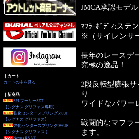
JMCA承認モデル
ﾏﾌﾗｰﾎﾞﾃﾞｨ:ステン
※（サイレンサ
長年のレースデ
究極の逸品！
｜カート
カートの中を見る
2段反転型膨張
り
｜新商品
SPLプーリーSET
ワイドなパワー
【シグナス グリファス専用】
強化センタースプリング6%UP
【シグナス グリファス】
戦闘的なマフラ
強化センタースプリング9%UP
ます。
【シグナス グリファス 】
Nexus RS NT