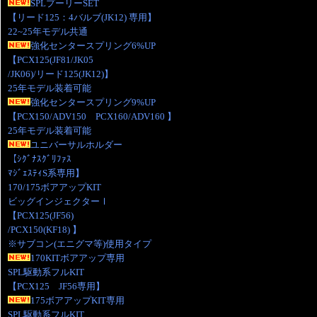
SPLプーリーSET
【リード125：4バルブ(JK12) 専用】
22~25年モデル共通
強化センタースプリング6%UP
【PCX125(JF81/JK05
/JK06)/リード125(JK12)】
25年モデル装着可能
強化センタースプリング9%UP
【PCX150/ADV150 PCX160/ADV160 】
25年モデル装着可能
ユニバーサルホルダー
【ｼｸﾞﾅｽｸﾞﾘﾌｧｽ
ﾏｼﾞｪｽﾃｨS系専用】
170/175ボアアップKIT
ビッグインジェクターⅠ
【PCX125(JF56)
/PCX150(KF18) 】
※サブコン(エニグマ等)使用タイプ
170KITボアアップ専用
SPL駆動系フルKIT
【PCX125 JF56専用】
175ボアアップKIT専用
SPL駆動系フルKIT