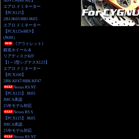
ADV150(KF38) 】
エアロ.ドミネーター
【PCX125】
2BJ-JK05/8BJ-JK05
エアロ.ドミネーター
【PCX125eHEV】
(JK06）
《アウトレット》
鍛造ホイール＆
リアディスクKIT
【1～3型シグナスX125】
エアロ.ドミネーター
【PCX160】
2BK-KF47/8BK-KF47
Nexus RS NT
【PCX125】 JK05
JMCA承認
25年モデル対応
Nexus RS S
【PCX125】 JK05
JMCA承認
25年モデル対応
Nexus RS NT