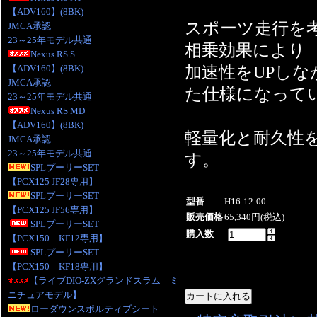
【ADV160】(8BK)
スポーツ走行を
JMCA承認
23～25年モデル共通
相乗効果により
Nexus RS S
加速性をUPし
【ADV160】(8BK)
JMCA承認
た仕様になって
23～25年モデル共通
Nexus RS MD
【ADV160】(8BK)
軽量化と耐久性
JMCA承認
23～25年モデル共通
す。
SPLプーリーSET
【PCX125 JF28専用】
SPLプーリーSET
型番
H16-12-00
【PCX125 JF56専用】
販売価格
65,340円(税込)
SPLプーリーSET
購入数
【PCX150 KF12専用】
SPLプーリーSET
【PCX150 KF18専用】
【ライブDIO-ZXグランドスラム ミ
ニチュアモデル】
ローダウンスポルティブシート