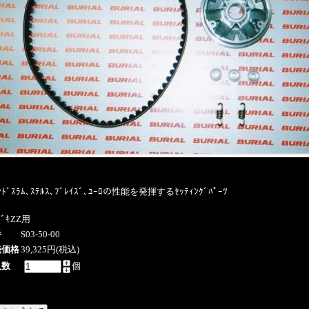
ﾝﾄﾞｽﾗﾑ､ｽﾃﾙｽ､ﾌﾞﾚｲｽﾞ､ﾕｰﾛの性能を発揮するｾｯﾃｨﾝｸﾞﾊﾟｰﾂ
ｽﾞｷZZ用
番
S03-50-00
売価格
39,325円(税込)
入数
個