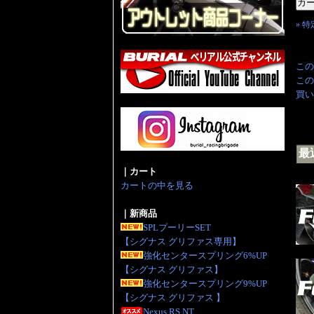
» 
この
この
買い
最
｜カート
カートの中を見る
｜新商品
SPLプーリーSET
【シグナス グリファス専用】
強化センタースプリング6%UP
【シグナス グリファス】
強化センタースプリング9%UP
【シグナス グリファス 】
Nexus RS NT