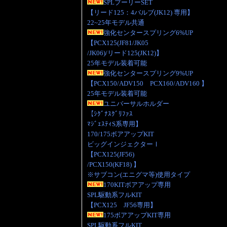
SPLプーリーSET
【リード125：4バルブ(JK12) 専用】
22~25年モデル共通
強化センタースプリング6%UP
【PCX125(JF81/JK05
/JK06)/リード125(JK12)】
25年モデル装着可能
強化センタースプリング9%UP
【PCX150/ADV150 PCX160/ADV160 】
25年モデル装着可能
ユニバーサルホルダー
【ｼｸﾞﾅｽｸﾞﾘﾌｧｽ
ﾏｼﾞｪｽﾃｨS系専用】
170/175ボアアップKIT
ビッグインジェクターⅠ
【PCX125(JF56)
/PCX150(KF18) 】
※サブコン(エニグマ等)使用タイプ
170KITボアアップ専用
SPL駆動系フルKIT
【PCX125 JF56専用】
175ボアアップKIT専用
SPL駆動系フルKIT