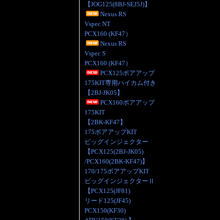
【JOG125(8BJ-SEJ5J)】
Nexus RS
Vspec NT
PCX160 (KF47）
Nexus RS
Vspec S
PCX160 (KF47）
PCX125ボアアップ
175KIT専用ハイカム付き
【2BJ-JK05】
PCX160ボアアップ
175KIT
【2BK-KF47】
175ボアアップKIT
ビッグインジェクター
【PCX125(2BJ-JK05)
/PCX160(2BK-KF47)】
170/175ボアアップKIT
ビッグインジェクターⅡ
【PCX125(JF81)
リード125(JF45)
PCX150(KF30)