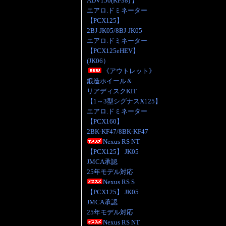
ADV150(KF38) 】
エアロ.ドミネーター
【PCX125】
2BJ-JK05/8BJ-JK05
エアロ.ドミネーター
【PCX125eHEV】
(JK06）
《アウトレット》
鍛造ホイール＆
リアディスクKIT
【1～3型シグナスX125】
エアロ.ドミネーター
【PCX160】
2BK-KF47/8BK-KF47
Nexus RS NT
【PCX125】 JK05
JMCA承認
25年モデル対応
Nexus RS S
【PCX125】 JK05
JMCA承認
25年モデル対応
Nexus RS NT