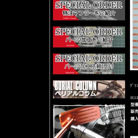
ｸﾞﾗ
※ｽ
型
販
購