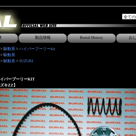
要
製品情報
Burial History
お
>
駆動系
>
ハイパープーリーkit
>
駆動系
>
駆動系
>
SUZUKI
イパープーリーKIT
ズキZZ】