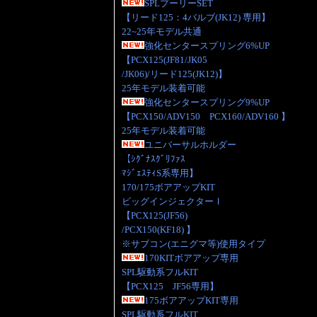
SPLプーリーSET
【リード125：4バルブ(JK12) 専用】
22~25年モデル共通
強化センタースプリング6%UP
【PCX125(JF81/JK05
/JK06)/リード125(JK12)】
25年モデル装着可能
強化センタースプリング9%UP
【PCX150/ADV150 PCX160/ADV160 】
25年モデル装着可能
ユニバーサルホルダー
【ｼｸﾞﾅｽｸﾞﾘﾌｧｽ
ﾏｼﾞｪｽﾃｨS系専用】
170/175ボアアップKIT
ビッグインジェクターⅠ
【PCX125(JF56)
/PCX150(KF18) 】
※サブコン(エニグマ等)使用タイプ
170KITボアアップ専用
SPL駆動系フルKIT
【PCX125 JF56専用】
175ボアアップKIT専用
SPL駆動系フルKIT