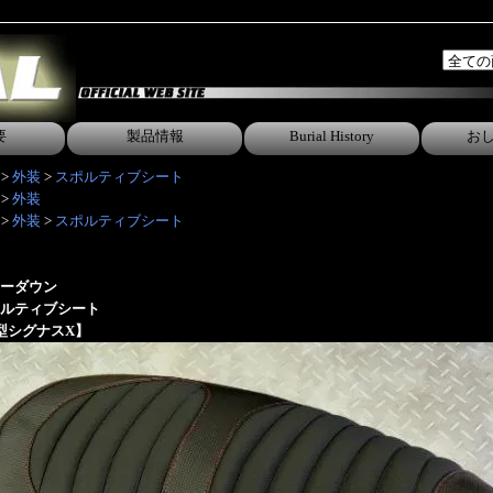
要
製品情報
Burial History
お
>
外装
>
スポルティブシート
>
外装
>
外装
>
スポルティブシート
ーダウン
ルティブシート
型シグナスX】