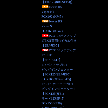
【JOG125(8BJ-SEJ5J)】
Nexus RS
Vspec NT
PCX160 (KF47）
Nexus RS
Vspec S
PCX160 (KF47）
PCX125ボアアップ
175KIT専用ハイカム付き
【2BJ-JK05】
PCX160ボアアップ
175KIT
【2BK-KF47】
175ボアアップKIT
ビッグインジェクター
【PCX125(2BJ-JK05)
/PCX160(2BK-KF47)】
170/175ボアアップKIT
ビッグインジェクターⅡ
【PCX125(JF81)
リード125(JF45)
PCX150(KF30)