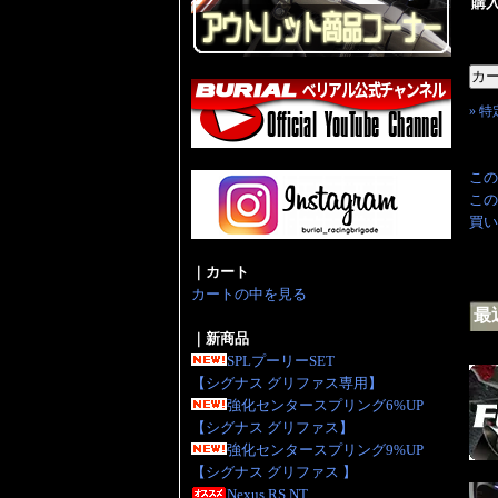
購
» 
この
この
買い
｜カート
カートの中を見る
最
｜新商品
SPLプーリーSET
【シグナス グリファス専用】
強化センタースプリング6%UP
【シグナス グリファス】
強化センタースプリング9%UP
【シグナス グリファス 】
Nexus RS NT