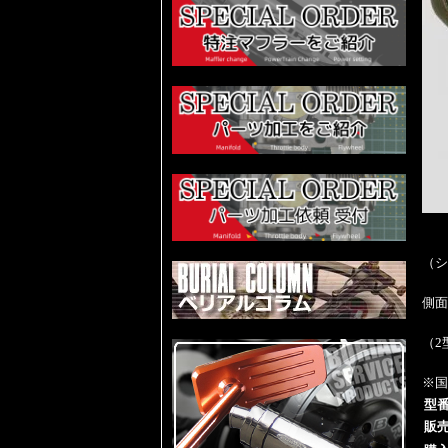
（シ
側面
（2
※国
型
販