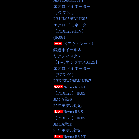
ADV150(KF38) 】
エアロ.ドミネーター
【PCX125】
2BJ-JK05/8BJ-JK05
エアロ.ドミネーター
【PCX125eHEV】
(JK06）
《アウトレット》
鍛造ホイール＆
リアディスクKIT
【1～3型シグナスX125】
エアロ.ドミネーター
【PCX160】
2BK-KF47/8BK-KF47
Nexus RS NT
【PCX125】 JK05
JMCA承認
25年モデル対応
Nexus RS S
【PCX125】 JK05
JMCA承認
25年モデル対応
Nexus RS NT