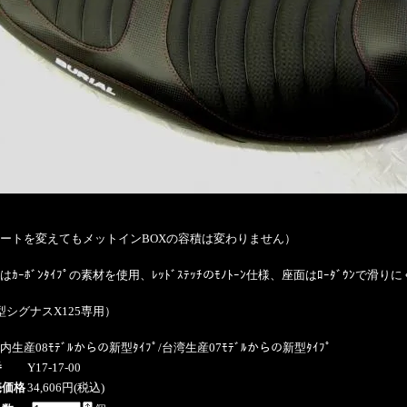
ートを変えてもメットインBOXの容積は変わりません）
はｶｰﾎﾞﾝﾀｲﾌﾟの素材を使用、ﾚｯﾄﾞｽﾃｯﾁのﾓﾉﾄｰﾝ仕様、座面はﾛｰﾀﾞｳﾝで滑
型シグナスX125専用）
内生産08ﾓﾃﾞﾙからの新型ﾀｲﾌﾟ/台湾生産07ﾓﾃﾞﾙからの新型ﾀｲﾌﾟ
番
Y17-17-00
売価格
34,606円(税込)