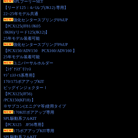
SPLプーリーSET
【リード125：4バルブ(JK12) 専用】
22~25年モデル共通
強化センタースプリング6%UP
【PCX125(JF81/JK05
/JK06)/リード125(JK12)】
25年モデル装着可能
強化センタースプリング9%UP
【PCX150/ADV150 PCX160/ADV160 】
25年モデル装着可能
ユニバーサルホルダー
【ｼｸﾞﾅｽｸﾞﾘﾌｧｽ
ﾏｼﾞｪｽﾃｨS系専用】
170/175ボアアップKIT
ビッグインジェクターⅠ
【PCX125(JF56)
/PCX150(KF18) 】
※サブコン(エニグマ等)使用タイプ
170KITボアアップ専用
SPL駆動系フルKIT
【PCX125 JF56専用】
175ボアアップKIT専用
SPL駆動系フルKIT