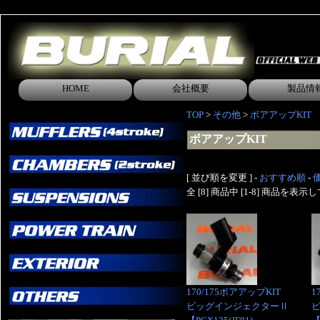
HOME
会社概要
製品情
TOP
>
その他
>
ボアアップKIT
ボアアップKIT
[ 並び順を変更 ] -
おすすめ順
-
全 [8] 商品中 [1-8] 商品を表
170/175ボアアップKIT
1
ビッグインジェクターⅡ