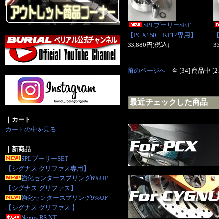
SPLプーリーSET
【PCX150 KF12専用】
【
33,880円(税込)
3
前のページへ
全 [34] 商品中 
最近チェックした商品
｜カート
カートの中を見る
｜新商品
SPLプーリーSET
【シグナス グリファス専用】
強化センタースプリング6%UP
【シグナス グリファス】
強化センタースプリング9%UP
【シグナス グリファス 】
Nexus RS NT