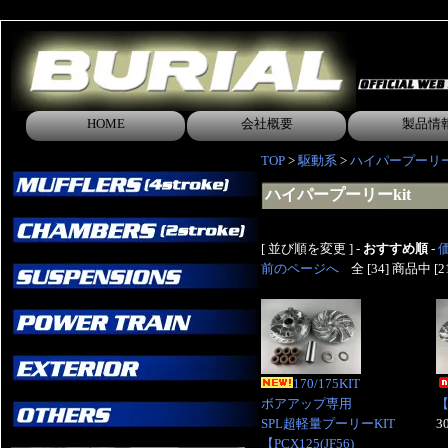
HOME
会社概要
製品情
TOP
>
駆動系
>
ハイパープーリーk
ハイパープーリーkit
[ 並び順を変更 ] -
おすすめ順
-
前のページへ
全 [34] 商品中 
170/175KIT
ボアアップ専用
【
SPL超軽量プーリーKIT
3
【PCX125(JF56)