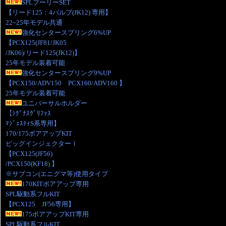
SPLプーリーSET
【リード125：4バルブ(JK12) 専用】
22~25年モデル共通
強化センタースプリング6%UP
【PCX125(JF81/JK05
/JK06)/リード125(JK12)】
25年モデル装着可能
強化センタースプリング9%UP
【PCX150/ADV150 PCX160/ADV160 】
25年モデル装着可能
ユニバーサルホルダー
【ｼｸﾞﾅｽｸﾞﾘﾌｧｽ
ﾏｼﾞｪｽﾃｨS系専用】
170/175ボアアップKIT
ビッグインジェクターⅠ
【PCX125(JF56)
/PCX150(KF18) 】
※サブコン(エニグマ等)使用タイプ
170KITボアアップ専用
SPL駆動系フルKIT
【PCX125 JF56専用】
175ボアアップKIT専用
SPL駆動系フルKIT